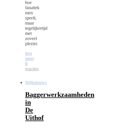
hoe
fanatiek
men
speelt,
maar
tegelijkertijd
met
zoveel
plezier.
lees
meer
0
reacties
Wijknieuws
Baggerwerkzaamheden
in
De
Uithof