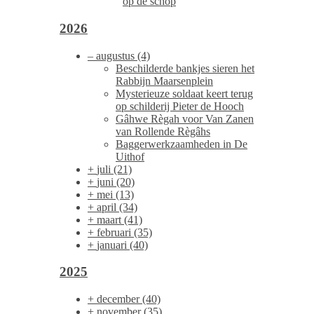
op de schop
2026
–
augustus
(4)
Beschilderde bankjes sieren het
Rabbijn Maarsenplein
Mysterieuze soldaat keert terug
op schilderij Pieter de Hooch
Gâhwe Règah voor Van Zanen
van Rollende Règâhs
Baggerwerkzaamheden in De
Uithof
+
juli
(21)
+
juni
(20)
+
mei
(13)
+
april
(34)
+
maart
(41)
+
februari
(35)
+
januari
(40)
2025
+
december
(40)
+
november
(35)