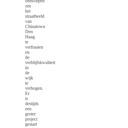
ontworpen
om
het
straatbeeld
van
Chinatown
Den
Haag
te
verfraaien
en
de
verblijfskwaliteit
in
de
wijk
te
verhogen.
Er
is
destijds
een
groter
project
gestart