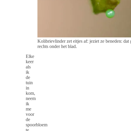
Kolibrievlinder zet eitjes af: jeziet ze beneden: da
rechts onder het blad.
Elke
keer
als
ik
de
tuin
in
kom,
neem
ik
me
voor
de
spoorbloem
te