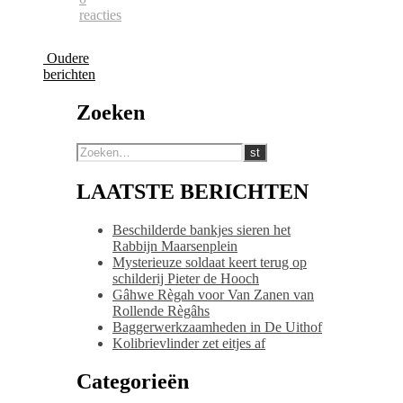
reacties
Oudere
berichten
Zoeken
LAATSTE BERICHTEN
Beschilderde bankjes sieren het
Rabbijn Maarsenplein
Mysterieuze soldaat keert terug op
schilderij Pieter de Hooch
Gâhwe Règah voor Van Zanen van
Rollende Règâhs
Baggerwerkzaamheden in De Uithof
Kolibrievlinder zet eitjes af
Categorieën