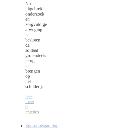
Na
uitgebreid
onderzoek
en
zorgvuldige
afweging
is
besloten
de
soldaat
grotendeels
terug
te
brengen
op
het
schilderij.
lees
meer
0
reacties
Sport/ontspanning