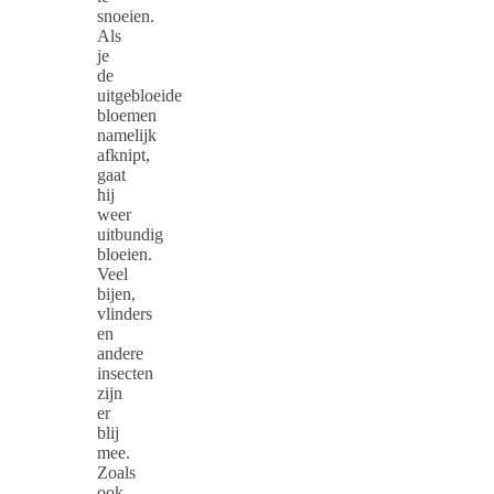
snoeien.
Als
je
de
uitgebloeide
bloemen
namelijk
afknipt,
gaat
hij
weer
uitbundig
bloeien.
Veel
bijen,
vlinders
en
andere
insecten
zijn
er
blij
mee.
Zoals
ook