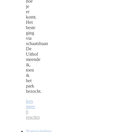
hoe
je
er
komt.
Het
beste
ging
via
schaatsbaan
De
Uithof
meende
ik,
toen
ik
het
park
bezocht.
lees
meer
0
reacties
Natuur/milieu