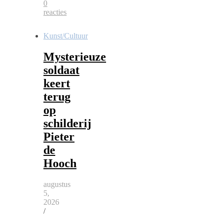
0
reacties
Kunst/Cultuur
Mysterieuze
soldaat
keert
terug
op
schilderij
Pieter
de
Hooch
augustus
5,
2026
/