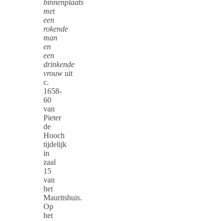
binnenplaats
met
een
rokende
man
en
een
drinkende
vrouw
uit
c.
1658-
60
van
Pieter
de
Hooch
tijdelijk
in
zaal
15
van
het
Mauritshuis.
Op
het