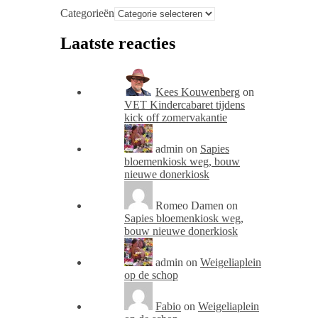
Categorieën
Laatste reacties
Kees Kouwenberg
on
VET Kindercabaret tijdens
kick off zomervakantie
admin
on
Sapies
bloemenkiosk weg, bouw
nieuwe donerkiosk
Romeo Damen
on
Sapies bloemenkiosk weg,
bouw nieuwe donerkiosk
admin
on
Weigeliaplein
op de schop
Fabio
on
Weigeliaplein