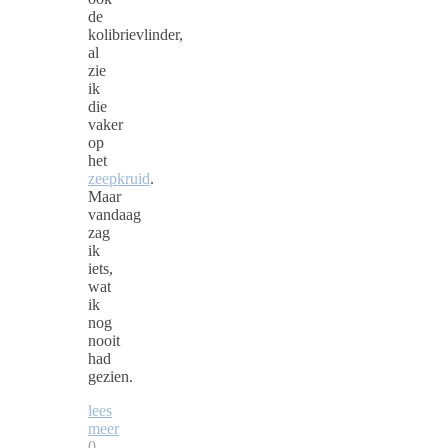
de
kolibrievlinder,
al
zie
ik
die
vaker
op
het
zeepkruid
.
Maar
vandaag
zag
ik
iets,
wat
ik
nog
nooit
had
gezien.
lees
meer
0