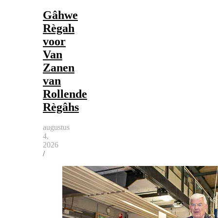
Gâhwe
Règah
voor
Van
Zanen
van
Rollende
Règâhs
augustus
4,
2026
/