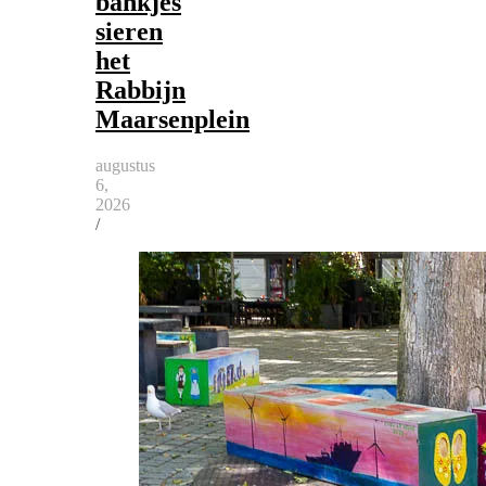
bankjes
sieren
het
Rabbijn
Maarsenplein
augustus
6,
2026
/